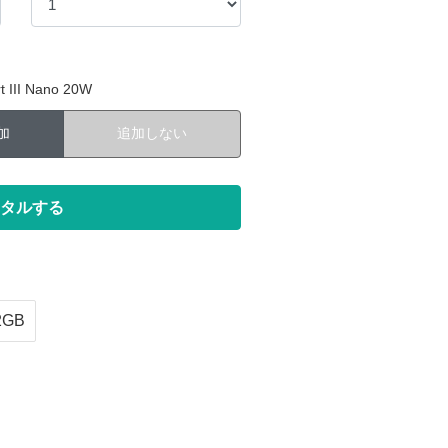
III Nano 20W
加
追加しない
2GB