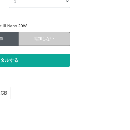
III Nano 20W
加
追加しない
2GB