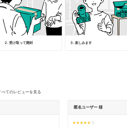
２. 受け取って開封
３. 楽しみます
すべてのレビューを見る
匿名ユーザー 様
★★★★★
★★★★★ 5