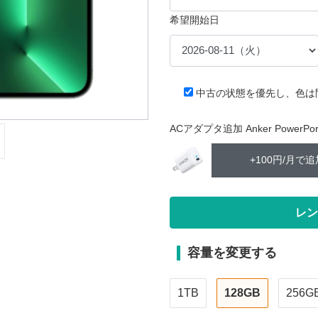
希望開始日
中古の状態を優先し、色は
ACアダプタ追加 Anker PowerPort 
+100円/月で追
容量を変更する
1TB
128GB
256G