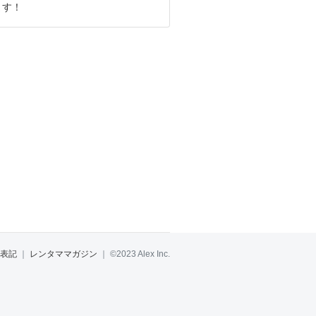
ます！
表記
｜
レンタママガジン
｜
©2023 Alex Inc.