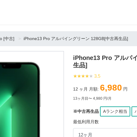
ro [中古]
iPhone13 Pro アルパイングリーン 128GB[中古再生品]
iPhone13 Pro ア
生品]
★★★★★
★★★★★
3.5
6,980
12
ヶ月 月額:
円
13ヶ月目〜 4,980 円/月
※中古再生品
Aランク相当
最低利用月数