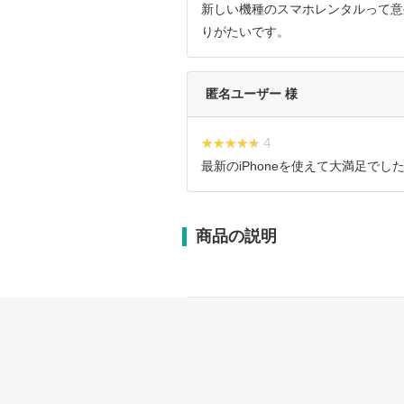
新しい機種のスマホレンタルって意
りがたいです。
匿名ユーザー 様
★★★★★
★★★★★ 4
最新のiPhoneを使えて大満足でし
商品の説明