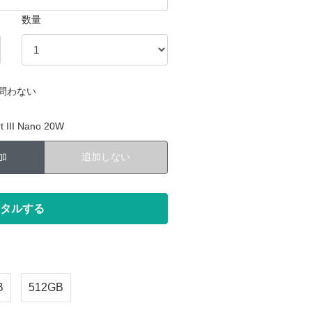
数量
問わない
III Nano 20W
加
追加しない
B
512GB