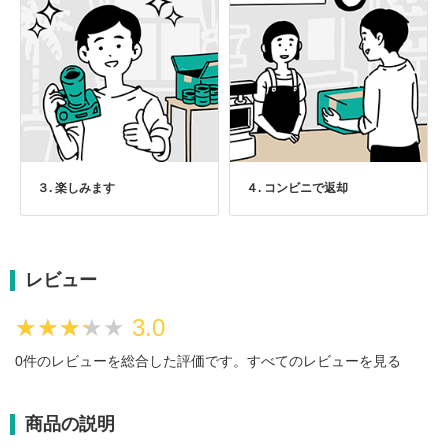
３. 楽しみます
４. コンビニで返却
レビュー
★★★★★
★★★★★
3.0
0件のレビューを総合した評価です。
すべてのレビューを見る
商品の説明