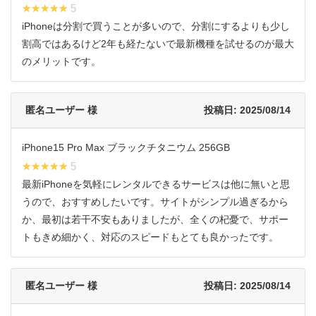
★★★★★
★★★★★ 5
iPhoneは分割で買うことが多いので、分割にするよりも少し
割高ではあるけど2年も経たないで最新機種を試せるのが最大
のメリットです。
匿名ユーザー 様
投稿日: 2025/08/14
iPhone15 Pro Max ブラックチタニウム 256GB
★★★★★
★★★★★ 5
最新iPhoneを気軽にレンタルできるサービスは他に無いと思
うので、おすすめしたいです。サイトがシンプル過ぎるから
か、最初は若干不安もありましたが、全くの杞憂で、サポー
トもきめ細かく、対応のスピードもとても良かったです。
匿名ユーザー 様
投稿日: 2025/08/14