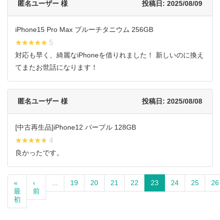
匿名ユーザー 様
投稿日: 2025/08/09
iPhone15 Pro Max ブルーチタニウム 256GB
★★★★★
★★★★★ 5
対応も早く、綺麗なiPhoneを借りれました！ 新しいのに換え
てまたお世話になります！
匿名ユーザー 様
投稿日: 2025/08/08
[中古再生品]iPhone12 パープル 128GB
★★★★★
★★★★★ 4
良かったです。
«
‹
...
19
20
21
22
23
24
25
26
最
前
初