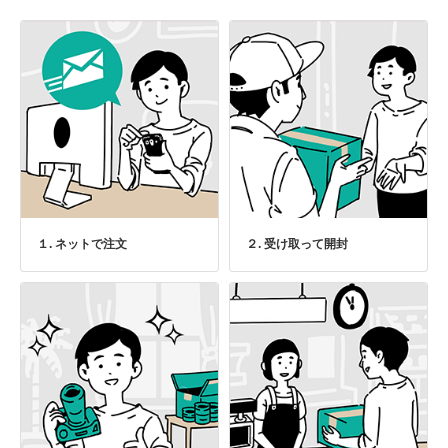
１. ネットで注文
２. 受け取って開封