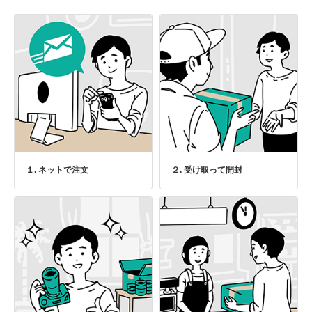
１. ネットで注文
２. 受け取って開封