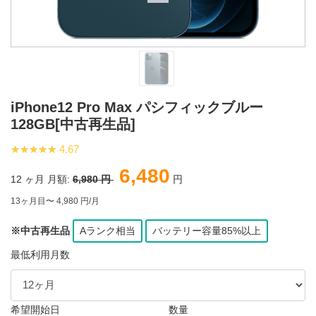
iPhone12 Pro Max パシフィックブルー
128GB[中古再生品]
★★★★★
★★★★★
4.67
6,480
12
ヶ月 月額:
6,980 円
円
13ヶ月目〜 4,980 円/月
※中古再生品
Aランク相当
バッテリー容量85%以上
最低利用月数
希望開始日
数量