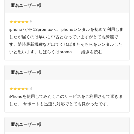
匿名ユーザー 様
★★★★★
★★★★★ 5
iphone7から12promaxへ。iphoneレンタルを初めて利用しま
したが届くのは早いし中古となっていますがとても綺麗で
す。随時最新機種など出てくればまたそちらをレンタルした
いと思います。しばらくはproma...
続きを読む
匿名ユーザー 様
★★★★★
★★★★★ 4
iPhoneを使用してみたくこのサービスをご利用させて頂きま
した。 サポートも迅速な対応でとても良かったです。
匿名ユーザー 様