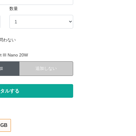
数量
問わない
III Nano 20W
加
追加しない
2GB