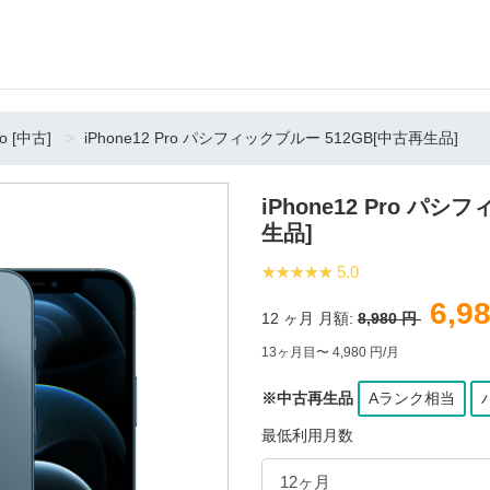
ro [中古]
iPhone12 Pro パシフィックブルー 512GB[中古再生品]
iPhone12 Pro パ
生品]
★★★★★
★★★★★
5.0
6,9
12
ヶ月 月額:
8,980 円
13ヶ月目〜 4,980 円/月
※中古再生品
Aランク相当
最低利用月数