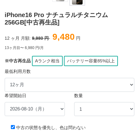
iPhone16 Pro ナチュラルチタニウム
256GB[中古再生品]
9,480
12
ヶ月 月額:
9,980 円
円
13ヶ月目〜 6,980 円/月
※中古再生品
Aランク相当
バッテリー容量85%以上
最低利用月数
希望開始日
数量
中古の状態を優先し、色は問わない