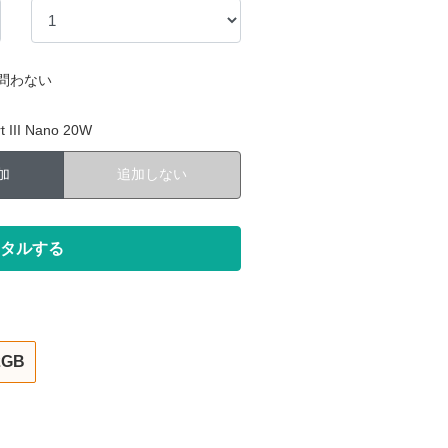
問わない
III Nano 20W
加
追加しない
2GB