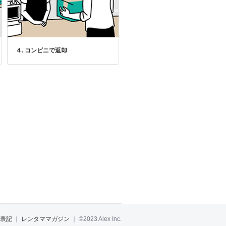
４. コンビニで返却
表記
｜
レンタママガジン
｜
©2023 Alex Inc.