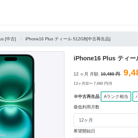
lus [中古]
iPhone16 Plus ティール 512GB[中古再生品]
iPhone16 Plus テ
9,4
12
ヶ月 月額:
10,480 円
13ヶ月目〜 7,480 円/月
※中古再生品
Aランク相当
最低利用月数
希望開始日