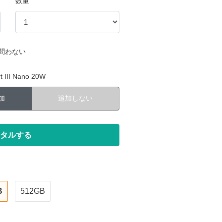
数量
問わない
III Nano 20W
加
追加しない
B
512GB