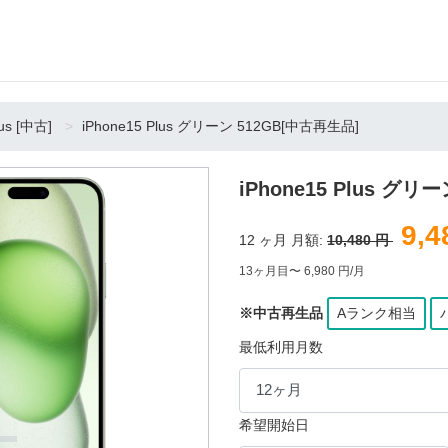
lus [中古]
iPhone15 Plus グリーン 512GB[中古再生品]
iPhone15 Plus グ
9,4
12
ヶ月 月額:
10,480 円
13ヶ月目〜 6,980 円/月
※中古再生品
Aランク相当
最低利用月数
希望開始日