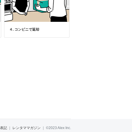
４. コンビニで返却
表記
｜
レンタママガジン
｜
©2023 Alex Inc.