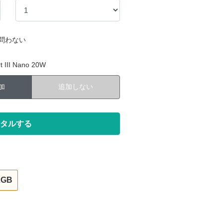
問わない
III Nano 20W
加
追加しない
2GB