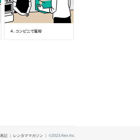
４. コンビニで返却
表記
｜
レンタママガジン
｜
©2023 Alex Inc.