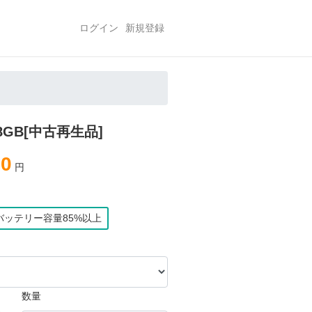
ログイン
新規登録
28GB[中古再生品]
80
円
バッテリー容量85%以上
数量