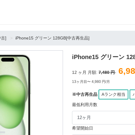
中古]
iPhone15 グリーン 128GB[中古再生品]
iPhone15 グリーン 1
6,9
12
ヶ月 月額:
7,480 円
13ヶ月目〜 4,980 円/月
※中古再生品
Aランク相当
最低利用月数
希望開始日