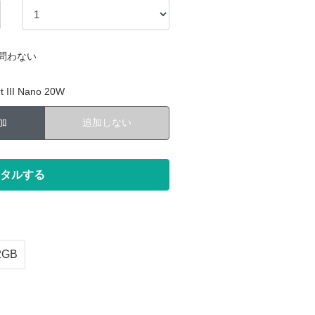
問わない
III Nano 20W
加
追加しない
2GB