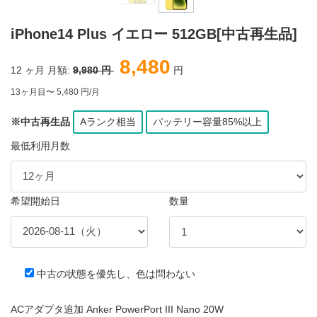
iPhone14 Plus イエロー 512GB[中古再生品]
8,480
12
ヶ月 月額:
9,980 円
円
13ヶ月目〜 5,480 円/月
※中古再生品
Aランク相当
バッテリー容量85%以上
最低利用月数
希望開始日
数量
中古の状態を優先し、色は問わない
ACアダプタ追加 Anker PowerPort III Nano 20W