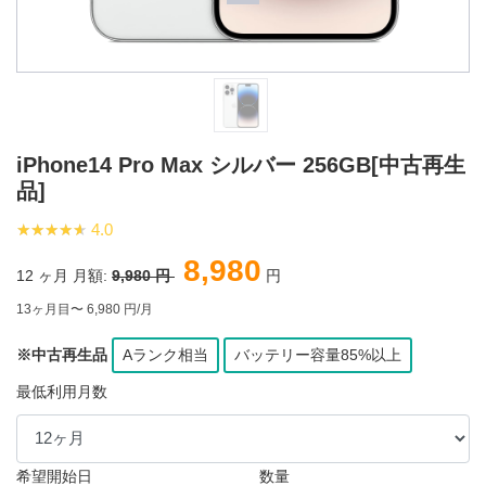
iPhone14 Pro Max シルバー 256GB[中古再生
品]
★★★★★
★★★★★
4.0
8,980
12
ヶ月 月額:
9,980 円
円
13ヶ月目〜 6,980 円/月
※中古再生品
Aランク相当
バッテリー容量85%以上
最低利用月数
希望開始日
数量