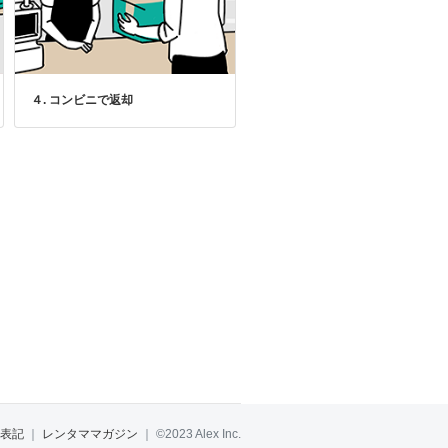
４. コンビニで返却
表記
｜
レンタママガジン
｜
©2023 Alex Inc.