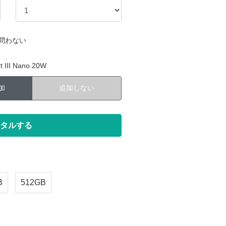
問わない
III Nano 20W
加
追加しない
B
512GB