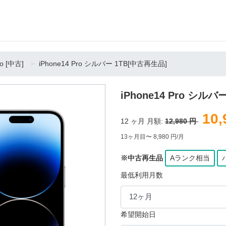
ro [中古]
iPhone14 Pro シルバー 1TB[中古再生品]
iPhone14 Pro シル
10,
12
ヶ月 月額:
12,980 円
13ヶ月目〜 8,980 円/月
※中古再生品
Aランク相当
最低利用月数
希望開始日