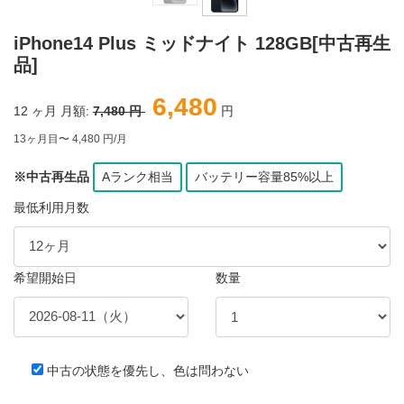
iPhone14 Plus ミッドナイト 128GB[中古再生
品]
6,480
12
ヶ月 月額:
7,480 円
円
13ヶ月目〜 4,480 円/月
※中古再生品
Aランク相当
バッテリー容量85%以上
最低利用月数
希望開始日
数量
中古の状態を優先し、色は問わない