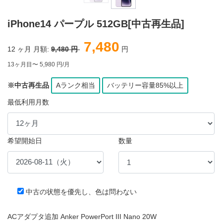
iPhone14 パープル 512GB[中古再生品]
7,480
12
ヶ月 月額:
9,480 円
円
13ヶ月目〜 5,980 円/月
※中古再生品
Aランク相当
バッテリー容量85%以上
最低利用月数
希望開始日
数量
中古の状態を優先し、色は問わない
ACアダプタ追加 Anker PowerPort III Nano 20W