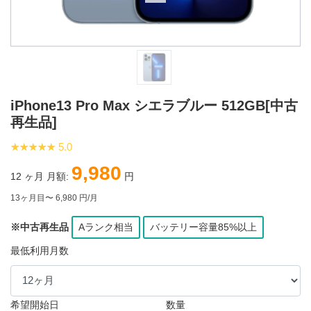
iPhone13 Pro Max シエラブルー 512GB[中古
再生品]
★★★★★
★★★★★
5.0
9,980
12
ヶ月 月額:
円
13ヶ月目〜 6,980 円/月
※中古再生品
Aランク相当
バッテリー容量85%以上
最低利用月数
希望開始日
数量